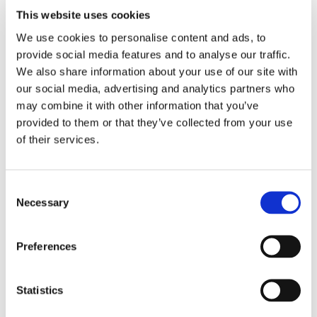
This website uses cookies
We use cookies to personalise content and ads, to
provide social media features and to analyse our traffic.
We also share information about your use of our site with
our social media, advertising and analytics partners who
Especificações
may combine it with other information that you’ve
provided to them or that they’ve collected from your use
of their services.
PARÂMETROS
ESPECIFICAÇÕES
Consent
Perda típica de inserção
Necessary
Selection
0.10
(dB)*
Preferences
Perda Máxima de
0.20
Inserção (dB)*
Statistics
Temperatura de