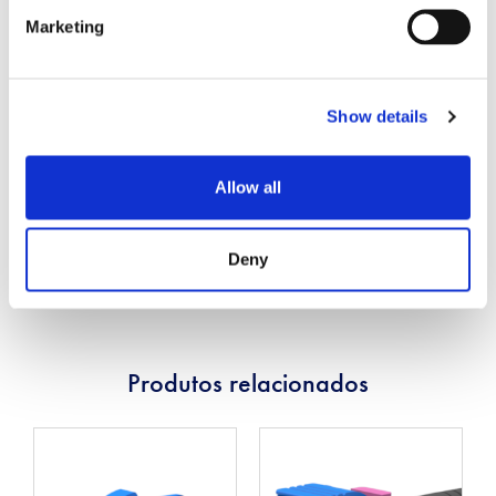
-40 a +75
operação (°C)
Marketing
Resistência à umidade
95%
Show details
200 tapetes por GR-
Durabilidade
326-Core
Allow all
* Baseado no jumper de grau mestre para o teste de
acasalamento aleatório de baixa perda
Deny
Produtos relacionados