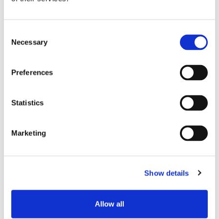
Typische
0.10
Einfügedämpfung (dB)*
Consent
Necessary
Selection
Maximale
0.20
Einfügedämpfung (dB)*
Preferences
Betriebstemperatur (°C)
-40 bis +75
Statistics
Feuchtigkeitsresistenz
95%
Marketing
Dauerhaftigkeit
1000 Paarungen
* Basierend auf dem Master-Grade-Jumper auf Low-Loss-
Zufallsverbindungstest
Show details
Allow all
Verwandte Produkte