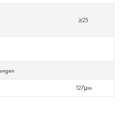
≥25
rungen
127μm