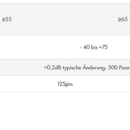
≥55
≥65
- 40 bis +75
<0,2dB typische Änderung, 500 Paa
125μm