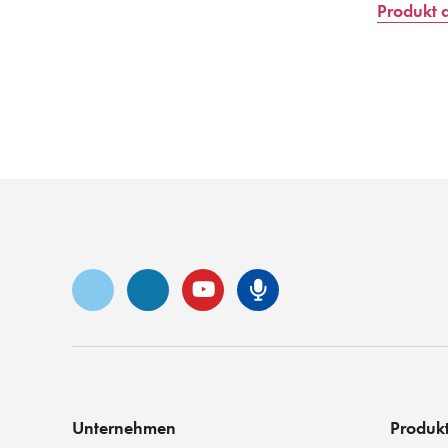
Produkt 
Vimeo
LinkedIn
YouTube
Senko-Podca
Unternehmen
Produk