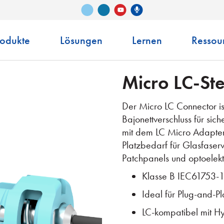
Vimeo
LinkedIn
Senko-Podcast
YouTube
rodukte
Lösungen
Lernen
Ressou
Micro LC-St
Der Micro LC Connector is
Bajonettverschluss für s
mit dem LC Micro Adapter 
Platzbedarf für Glasfaserv
Patchpanels und optoelekt
Klasse B IEC61753-1 
Ideal für Plug-and-
LC-kompatibel mit H