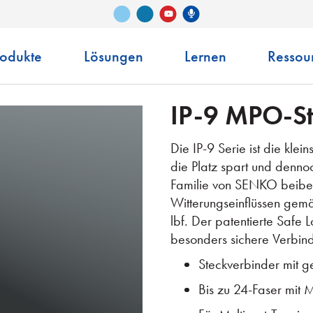
Vimeo
LinkedIn
Senko-Podcast
YouTube
rodukte
Lösungen
Lernen
Ressou
IP-9 MPO-St
Die IP-9 Serie ist die kle
die Platz spart und denno
Familie von SENKO beibehä
Witterungseinflüssen gemä
lbf. Der patentierte Safe L
besonders sichere Verbin
Steckverbinder mit 
Bis zu 24-Faser mit M