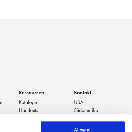
Ressourcen
Kontakt
um
Kataloge
USA
Handouts
Südamerika
t
Datenblätter
Europa
Weiße Papiere
Japan
Allow all