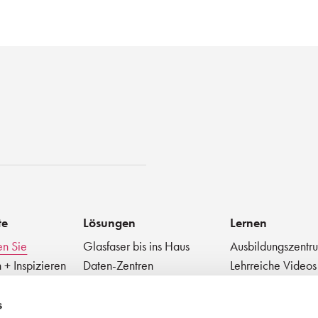
st
te
Lösungen
Lernen
en Sie
Glasfaser bis ins Haus
Ausbildungszentr
 + Inspizieren
Daten-Zentren
Lehrreiche Videos
Glasfaser zur Antenne
Technischer Diges
 Geräte
Medizinische
Blog
s