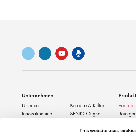
Vimeo
LinkedIn
YouTube
Senko-Podca
Unternehmen
Produk
Über uns
Karriere & Kultur
Verbind
Innovation und
SENKO-Signal
Reinigen
Anerkennung
+ Testen
Technik-Blog
Veranstaltungen
Passive
NEWS
This website uses cookie