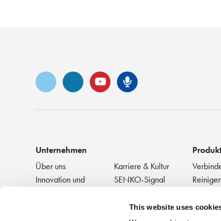
Vimeo
LinkedIn
YouTube
Senko-Podca
Unternehmen
Produk
Über uns
Karriere & Kultur
Verbind
Innovation und
SENKO-Signal
Reinigen
Anerkennung
+ Testen
Technik-Blog
Veranstaltungen
Passive
NEWS
This website uses cookie