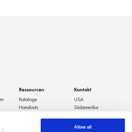
Ressourcen
Kontakt
um
Kataloge
USA
Handouts
Südamerika
t
Datenblätter
Europa
Weiße Papiere
Japan
Allow all
en
Ausgewählte Videos
China