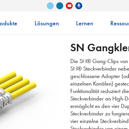
Vimeo
LinkedIn
Senko-Podcast
YouTube
rodukte
Lösungen
Lernen
Ressou
SN Gangkle
Die SN® Gang-Clips von SE
SN® Steckverbinder nebene
geschlossene Adapter (o
einzelnen Kanälen) gestec
Funktionalität reduziert die
Steckverbinder an High-D
ermöglicht es den vier Du
Steckverbinder zu fungie
vier einzelne Steckverbind
Steckverbinder von einem