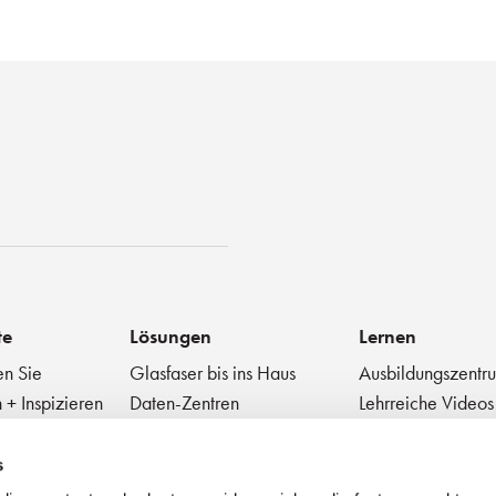
st
te
Lösungen
Lernen
en Sie
Glasfaser bis ins Haus
Ausbildungszentr
 + Inspizieren
Daten-Zentren
Lehrreiche Videos
Glasfaser zur Antenne
Technischer Diges
 Geräte
Medizinische
Blog
s
Sehr kleiner Formfaktor
Bewährte Praktik