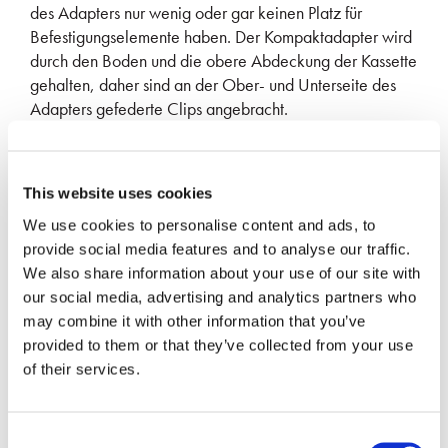
des Adapters nur wenig oder gar keinen Platz für
Befestigungselemente haben. Der Kompaktadapter wird
durch den Boden und die obere Abdeckung der Kassette
gehalten, daher sind an der Ober- und Unterseite des
Adapters gefederte Clips angebracht.
SN-Lizenznehmer
This website uses cookies
Nur mit SN Kompaktsteckern verwenden
We use cookies to personalise content and ads, to
Präzisions-Zirkonoxid-Ausrichthülsen
provide social media features and to analyse our traffic.
We also share information about your use of our site with
Konform mit Telcordia, ANSI, TIA und IEC
our social media, advertising and analytics partners who
may combine it with other information that you’ve
NEUESTE MEDIEN
provided to them or that they’ve collected from your use
of their services.
Consent