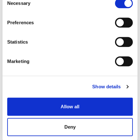
Necessary
Selection
Preferences
Spezifikationen
Statistics
PARAMETER
SPEZIFIKATIONEN
Marketing
Typische
Einfügedämpfung
0.10
Show details
(dB)*
Allow all
Maximale
Einfügedämpfung
0.20
(dB)*
Deny