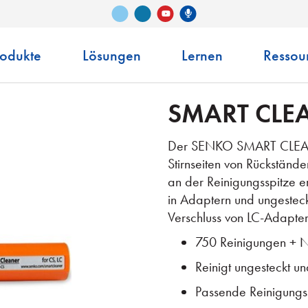
Vimeo
LinkedIn
Senko-Podcast
YouTube
rodukte
Lösungen
Lernen
Ressou
SMART CLEA
Der SENKO SMART CLEANER 
Stirnseiten von Rückständ
an der Reinigungsspitze e
in Adaptern und ungesteckt
Verschluss von LC-Adapter
750 Reinigungen + N
Reinigt ungesteckt u
Passende Reinigungss