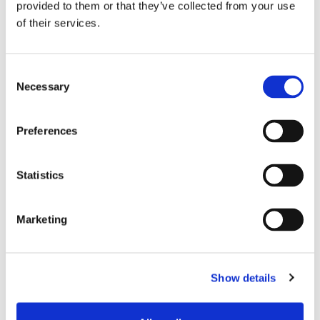
provided to them or that they’ve collected from your use
of their services.
Consent
Spezifikationen
Necessary
Selection
Preferences
PARAMETER
SINGLEMODE
MULTIMOD
Statistics
Betriebstemperatur
-40 bis +75
(°C)
Marketing
Dauerhaftigkeit
50 Mal pro GR-1435
Show details