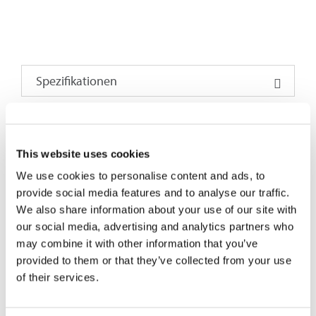
Spezifikationen
MPO-PLUS®-GEHÄUSEDEMONTAGEWERKZEUG VON
SENKO
ermöglicht es, das MPO-PLUS®-Steckergehäuse
This website uses cookies
aus einer Baugruppe zu entfernen, um Korrekturen an
We use cookies to personalise content and ads, to
einer fertigen Baugruppe vorzunehmen. Der
provide social media features and to analyse our traffic.
Führungsstiftteil des Werkzeugs ist für die Aufnahme von
We also share information about your use of our site with
zentrierten und versetzten MPO-PLUS® Gehäuseschlüsseln
our social media, advertising and analytics partners who
ausgelegt. Die kompakte Größe und die
may combine it with other information that you’ve
Metallkonstruktion des Werkzeugs machen es ideal für
provided to them or that they’ve collected from your use
den Einsatz an Produktionslinien, in Test- und
of their services.
Entwicklungslabors und bei der Installation vor Ort.