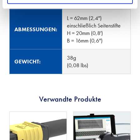
Gehäuseausrichtung)
L = 62mm (2,4″)
einschließlich Seitenstifte
ABMESSUNGEN:
H = 20mm (0,8′)
B = 16mm (0,6″)
38g
GEWICHT:
(0,08 lbs)
Verwandte Produkte