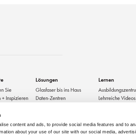
st
te
Lösungen
Lernen
en Sie
Glasfaser bis ins Haus
Ausbildungszentr
 + Inspizieren
Daten-Zentren
Lehrreiche Videos
Glasfaser zur Antenne
Technischer Diges
 Geräte
Medizinische
Blog
s
Sehr kleiner Formfaktor
Bewährte Praktik
ise content and ads, to provide social media features and to an
Webinar
rmation about your use of our site with our social media, advertis