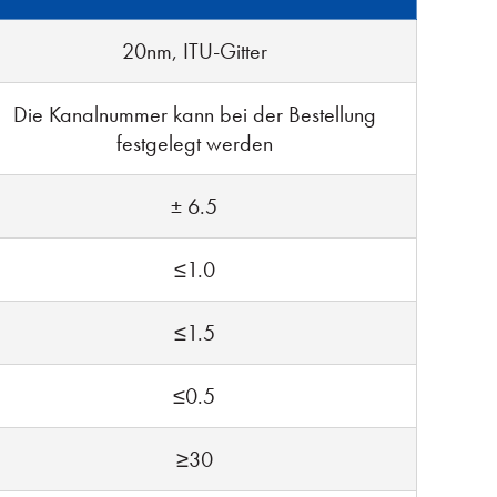
20nm, ITU-Gitter
Die Kanalnummer kann bei der Bestellung
festgelegt werden
± 6.5
≤1.0
≤1.5
≤0.5
≥30