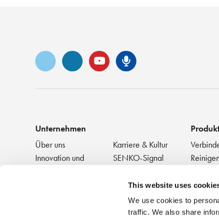
Vimeo
LinkedIn
YouTube
Senko-Podca
Unternehmen
Produk
Über uns
Karriere & Kultur
Verbind
Innovation und
SENKO-Signal
Reinigen
Anerkennung
+ Testen
Technik-Blog
Veranstaltungen
Passive
NEWS
This website uses cookie
We use cookies to personal
traffic. We also share info