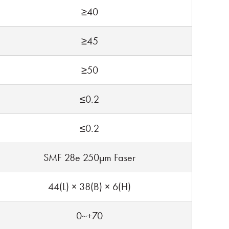
≥40
≥45
≥50
≤0.2
≤0.2
SMF 28e 250µm Faser
44(L) × 38(B) × 6(H)
0~+70