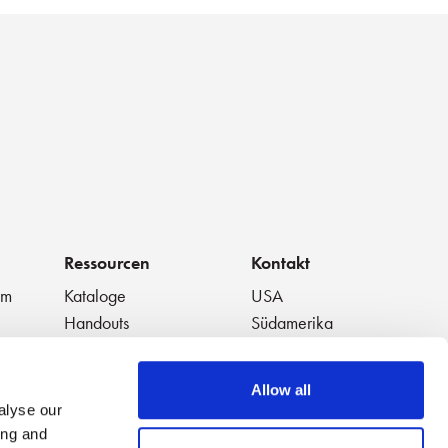
Ressourcen
Kontakt
um
Kataloge
USA
Handouts
Südamerika
t
Datenblätter
Europa
Weiße Papiere
Japan
Allow all
en
Ausgewählte Videos
China
alyse our
Anwendungshinweise
Thailand
ing and