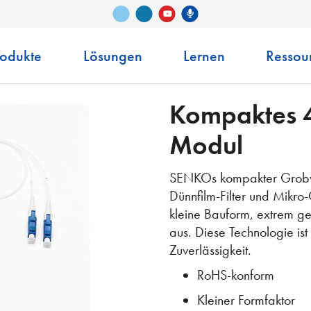
Vimeo
LinkedIn
Senko-Podcast
YouTube
rodukte
Lösungen
Lernen
Ressou
Kompaktes
Modul
SENKOs kompakter Grobw
Dünnfilm-Filter und Mikro-
kleine Bauform, extrem ge
aus. Diese Technologie ist
Zuverlässigkeit.
RoHS-konform
Kleiner Formfaktor