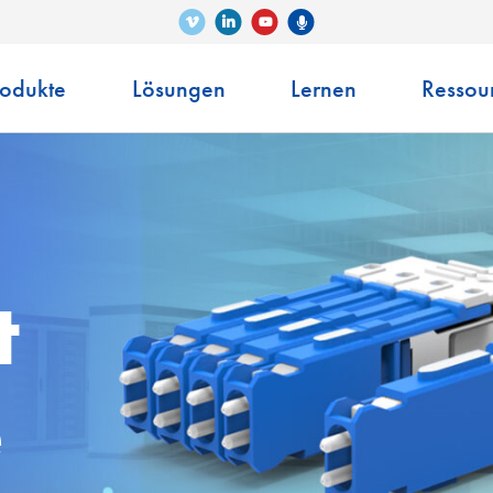
Vimeo
LinkedIn
Senko-Podcast
YouTube
rodukte
Lösungen
Lernen
Ressou
t
e