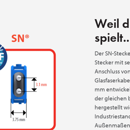
Weil d
spielt..
Der SN-Stecke
Stecker mit s
Anschluss vo
Glasfaserkabe
mm entwickelt
der gleichen
hergestellt w
Industriestan
Außenmaßen. 