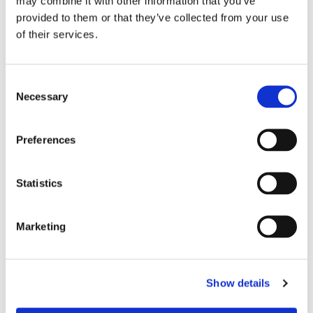
may combine it with other information that you’ve
100% automatischer Auslöser
provided to them or that they’ve collected from your use
of their services.
Consent
Necessary
Selection
Preferences
Spezifikationen
Statistics
Marketing
PARAMETER
SPEZIFIKATIONEN
Typische
0.10
Show details
Einfügedämpfung (dB)*