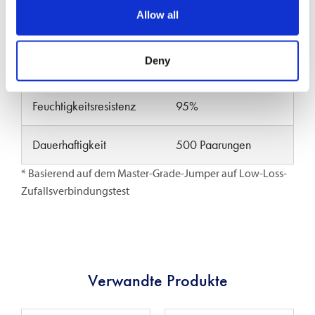
Maximale
Allow all
0.20
Einfügedämpfung (dB)*
Deny
Betriebstemperatur (°C)
-40 bis +75
Feuchtigkeitsresistenz
95%
Dauerhaftigkeit
500 Paarungen
* Basierend auf dem Master-Grade-Jumper auf Low-Loss-
Zufallsverbindungstest
Verwandte Produkte