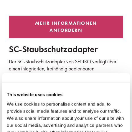
SC-Staubschutzadapter
Der SC-Staubschutzadapter von SENKO verfügt über
einen integrierten, freihändig bedienbaren
Verschlussmechanismus, der den hinter der Wand
befindlichen Anschluss vor Staubverschmutzung schützt,
wenn der Anschluss nicht in Gebrauch ist.
This website uses cookies
IP5X Staubschutz
We use cookies to personalise content and ads, to
IEC TR 62627-08 Leistungskonformität
provide social media features and to analyse our traffic.
We also share information about your use of our site with
Staubblende blockiert -25dB @ 1310nm
our social media, advertising and analytics partners who
Rückverfolgbarkeit mit sichtbarer Lichtquelle