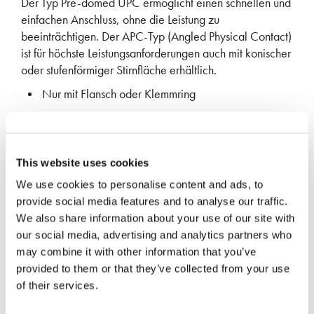
Der Typ Pre-domed UPC ermöglicht einen schnellen und
einfachen Anschluss, ohne die Leistung zu
beeinträchtigen. Der APC-Typ (Angled Physical Contact)
ist für höchste Leistungsanforderungen auch mit konischer
oder stufenförmiger Stirnfläche erhältlich.
Nur mit Flansch oder Klemmring
Hohe Leistung und Haltbarkeit
Geringe Einfügungsdämpfung und Rückreflexion
This website uses cookies
Kundenspezifische Größen auf Anfrage erhältlich
We use cookies to personalise content and ads, to
provide social media features and to analyse our traffic.
MEHR INFORMATIONEN
We also share information about your use of our site with
ANFORDERN
our social media, advertising and analytics partners who
may combine it with other information that you’ve
provided to them or that they’ve collected from your use
of their services.