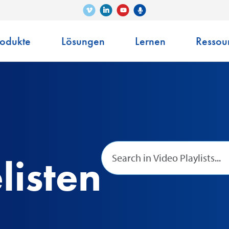
Vimeo
LinkedIn
Senko-Podcast
YouTube
rodukte
Lösungen
Lernen
Ressou
isten