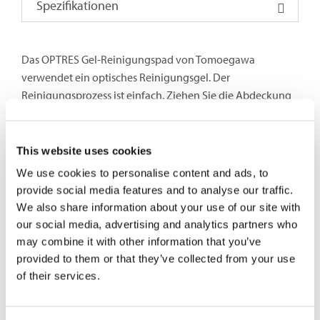
Spezifikationen
Das OPTRES Gel-Reinigungspad von Tomoegawa
verwendet ein optisches Reinigungsgel. Der
Reinigungsprozess ist einfach. Ziehen Sie die Abdeckung
zurück und berühren Sie das Gel mit der Endfläche. Die
Führungsstifte von MPO-Steckern dringen in das Gel ein
und reinigen die gesamte Oberfläche der MT-Ferrule und
This website uses cookies
der Führungsstifte. Die kompakte Größe des Optres Gel-
We use cookies to personalise content and ads, to
Reinigungspads macht es ideal für die Verwendung mit
provide social media features and to analyse our traffic.
Testgeräten und Reinigungskits für
We also share information about your use of our site with
Netzwerkinstallationen. Das Gelmaterial ist ungiftig und
our social media, advertising and analytics partners who
nicht entflammbar.
may combine it with other information that you’ve
provided to them or that they’ve collected from your use
SCK-PT-MPO-
of their services.
TEILNUMMER:
01