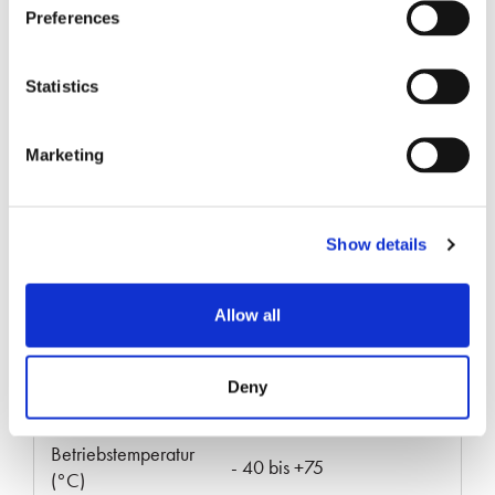
Preferences
GERINGER VERLUST
Statistics
Typische
Einfügedämpfung
0.15
Marketing
(dB)
Maximale
Show details
Einfügedämpfung
0.35
(dB)
Allow all
Typische
Rückflussdämpfung
≥60
Deny
(dB)
Betriebstemperatur
- 40 bis +75
(°C)