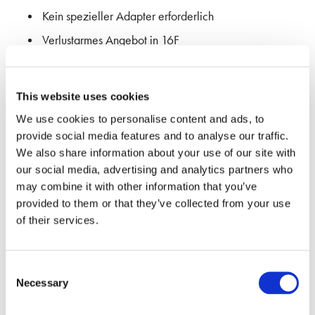
Kein spezieller Adapter erforderlich
Verlustarmes Angebot in 16F
Der Steckverbinder mit der höchsten Dichte in der
Industrie
This website uses cookies
We use cookies to personalise content and ads, to
provide social media features and to analyse our traffic.
We also share information about your use of our site with
our social media, advertising and analytics partners who
may combine it with other information that you’ve
provided to them or that they’ve collected from your use
Spezifikationen
of their services.
Consent
SINGLEMODE
Necessary
Selection
PARAMETER 1
16-FASER