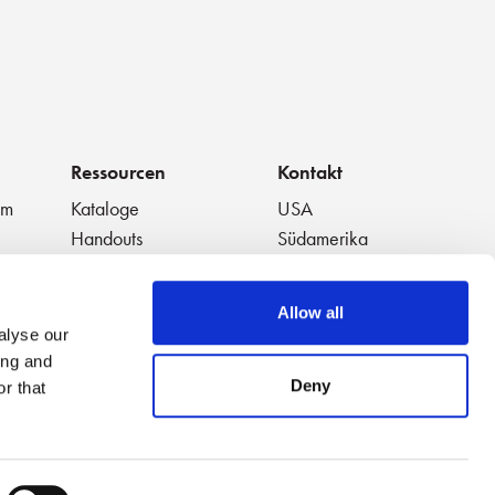
Ressourcen
Kontakt
um
Kataloge
USA
Handouts
Südamerika
t
Datenblätter
Europa
Weiße Papiere
Japan
Allow all
en
Ausgewählte Videos
China
alyse our
Anwendungshinweise
Thailand
ing and
Video-
Australien
Deny
r that
Wiedergabelisten