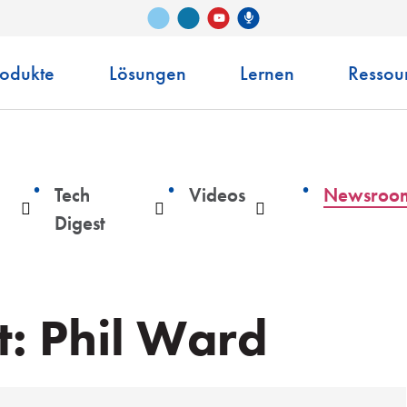
Vimeo
LinkedIn
Senko-Podcast
YouTube
rodukte
Lösungen
Lernen
Ressou
Tech
Videos
Newsroo
Auswahlliste
Auswahlliste
Auswahlliste
Digest
: Phil Ward