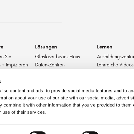
st
te
Lösungen
Lernen
en Sie
Glasfaser bis ins Haus
Ausbildungszentr
 + Inspizieren
Daten-Zentren
Lehrreiche Videos
Glasfaser zur Antenne
Technischer Diges
 Geräte
Medizinische
Blog
s
Sehr kleiner Formfaktor
Bewährte Praktik
ise content and ads, to provide social media features and to an
Webinar
rmation about your use of our site with our social media, advertis
 combine it with other information that you’ve provided to them o
 use of their services.