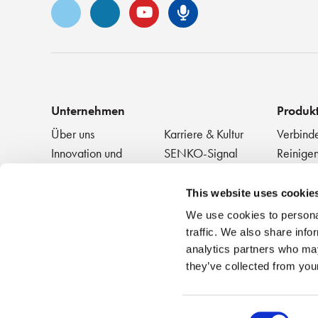
Vimeo
LinkedIn
YouTube
Senko-Podca
Unternehmen
Produk
Über uns
Karriere & Kultur
Verbind
Innovation und
SENKO-Signal
Reinigen
Anerkennung
+ Testen
Technik-Blog
Veranstaltungen
Passive
NEWS
This website uses cookie
We use cookies to personal
traffic. We also share info
analytics partners who may
they’ve collected from your
Consent