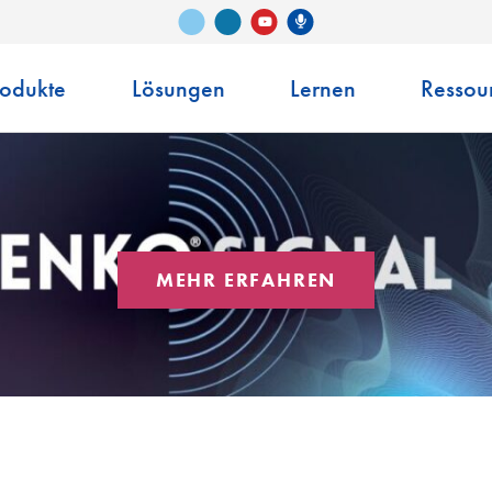
Vimeo
LinkedIn
Senko-Podcast
YouTube
rodukte
Lösungen
Lernen
Ressou
MEHR ERFAHREN