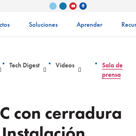
Vimeo
LinkedIn
Podcast de Senko
YouTube
ctos
Soluciones
Aprender
Recu
Tech Digest
Vídeos
Sala de
Desplegable
Desplegable
Desplegable
prensa
LC con cerradura
 Instalación