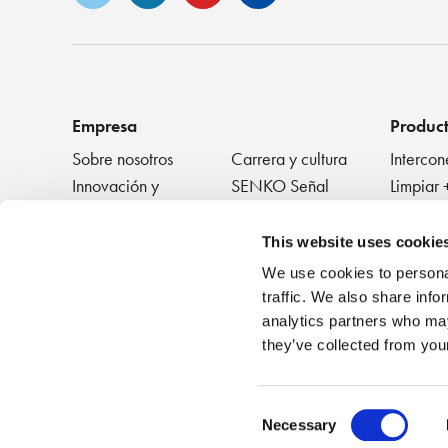
Empresa
Produc
Sobre nosotros
Carrera y cultura
Intercon
Innovación y
SENKO Señal
Limpiar 
reconocimiento
+ Proba
Blog técnico
Eventos
Disposit
NOTICIAS
This website uses cookie
We use cookies to personal
traffic. We also share info
analytics partners who may
they’ve collected from your
Consent
Necessary
©2026 SENKO
|
Todos los derechos reservados
Selection