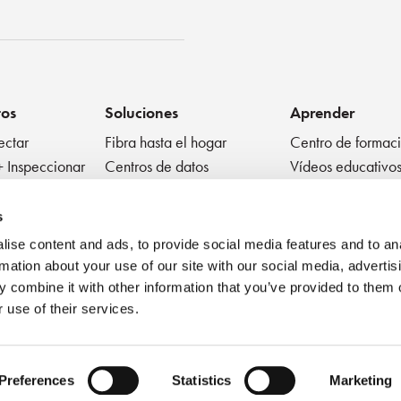
tos
Soluciones
Aprender
ectar
Fibra hasta el hogar
Centro de formac
+ Inspeccionar
Centros de datos
Vídeos educativo
r
Fibra a la antena
Resumen técnico
ivos pasivos
Médico
Blog
s
Factor de forma muy
Mejores práctica
ise content and ads, to provide social media features and to an
pequeño
Seminario en líne
rmation about your use of our site with our social media, advertis
 combine it with other information that you’ve provided to them o
 use of their services.
Preferences
Statistics
Marketing
Condiciones de uso
Política de privacidad
Política de cookies