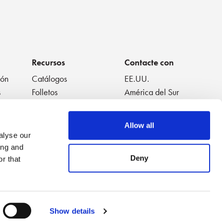
Recursos
Contacte con
ión
Catálogos
EE.UU.
s
Folletos
América del Sur
Fichas técnicas
Europa
Libros blancos
Japón
Allow all
s
Vídeos destacados
China
alyse our
a
Notas de aplicación
Tailandia
ing and
Listas de reproducción
Australia
Deny
r that
de vídeos
Show details
Accesibilidad