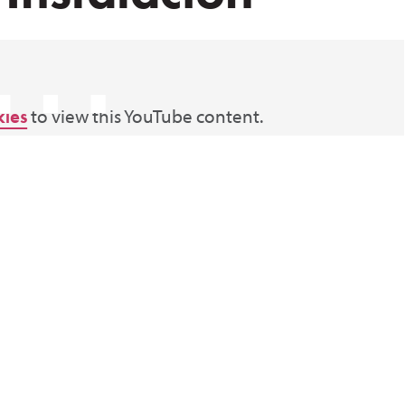
⋯
kies
to view this YouTube content.