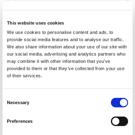
This website uses cookies
We use cookies to personalise content and ads, to
provide social media features and to analyse our traffic.
We also share information about your use of our site with
ENTRADA DE BLOG
our social media, advertising and analytics partners who
may combine it with other information that you’ve
BENEFICIOS Y VENTAJAS DE
provided to them or that they’ve collected from your use
LOS CONECTORES
of their services.
INSTALABLES IN SITU DE
SENKO
Consent
Necessary
Selection
En el vertiginoso sector de las telecomunicaciones de
hoy en día, la eficiencia, la fiabilidad y la
adaptabilidad son cruciales. Los conectores
Preferences
instalables in situ de la serie XPTM de SENKO ofrecen
una...