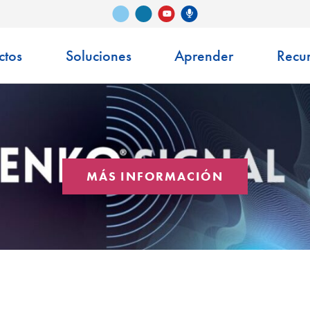
Vimeo
LinkedIn
Podcast de Senko
YouTube
ctos
Soluciones
Aprender
Recu
MÁS INFORMACIÓN