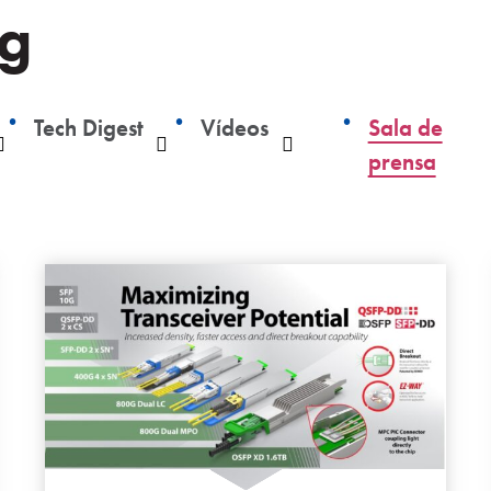
og
Tech Digest
Vídeos
Sala de
Desplegable
Desplegable
Desplegable
prensa