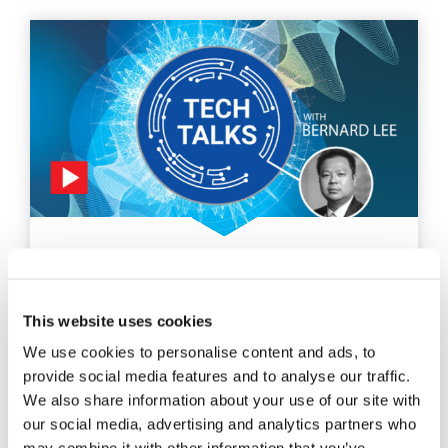
CHARLAS TÉCNICAS
SOSTENIBILIDAD E IA
This website uses cookies
Explore cómo la IA puede conducir a un futuro más
We use cookies to personalise content and ads, to
inteligente y ecológico con el Dr. Bernard Lee.
provide social media features and to analyse our traffic.
We also share information about your use of our site with
EXPLORE
our social media, advertising and analytics partners who