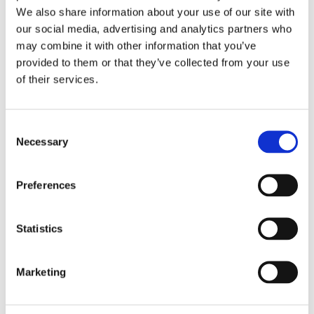
We also share information about your use of our site with
our social media, advertising and analytics partners who
may combine it with other information that you’ve
provided to them or that they’ve collected from your use
of their services.
ENTRADA DE BLOG
COMPARACIÓN DE
Consent
ARQUITECTURAS DE
Necessary
Selection
CABLEADO DE CENTROS DE
DATOS
Preferences
A medida que los centros de datos siguen
evolucionando en complejidad y escala, la elección
Statistics
de la arquitectura de cableado se vuelve cada vez
más...
Marketing
EXPLORE