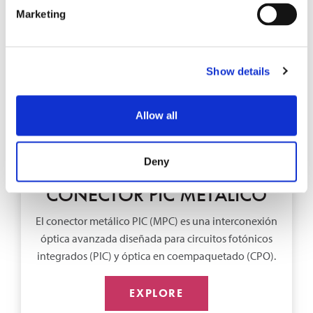
Marketing
Show details
Allow all
Deny
ENTRADA DE BLOG
CONECTOR PIC METÁLICO
El conector metálico PIC (MPC) es una interconexión
óptica avanzada diseñada para circuitos fotónicos
integrados (PIC) y óptica en coempaquetado (CPO).
EXPLORE