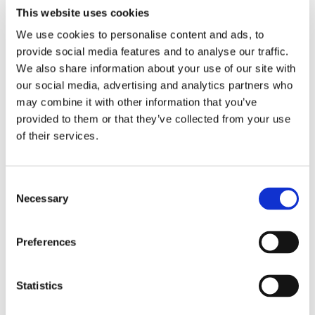
This website uses cookies
We use cookies to personalise content and ads, to
ENTRADA DE BLOG
provide social media features and to analyse our traffic.
ASSESSMENT OF SURFACE
We also share information about your use of our site with
our social media, advertising and analytics partners who
FINISH ON STAMPED
may combine it with other information that you’ve
MIRRORS OF METALLIC PIC
provided to them or that they’ve collected from your use
CONNECTORS (MPC)
of their services.
The development of high-performance photonic
integrated circuits (PICs) has driven the need for
Consent
advanced optical connectivity solutions. Metallic PIC
Necessary
Selection
Connectors...
Preferences
EXPLORE
Statistics