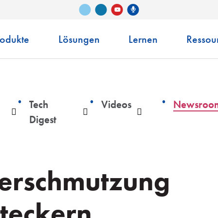
Vimeo
LinkedIn
Senko-Podcast
YouTube
rodukte
Lösungen
Lernen
Ressou
Tech
Videos
Newsroo
Auswahlliste
Auswahlliste
Auswahlliste
Digest
Verschmutzung
steckern