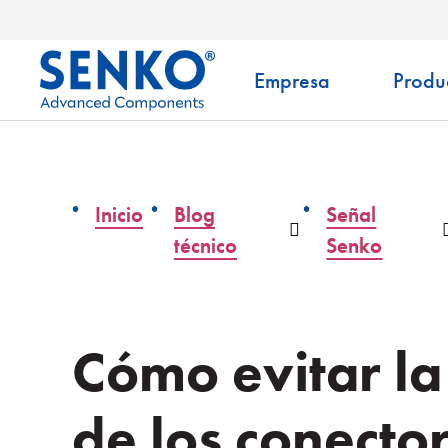
Empresa
Produ
Inicio
Blog
Señal
Desplegable
técnico
Senko
Cómo evitar l
de los conector