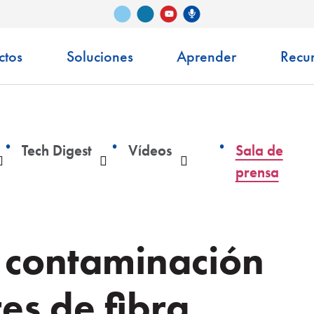
Vimeo
LinkedIn
Podcast de Senko
YouTube
ctos
Soluciones
Aprender
Recu
Tech Digest
Vídeos
Sala de
Desplegable
Desplegable
Desplegable
prensa
a contaminación
es de fibra