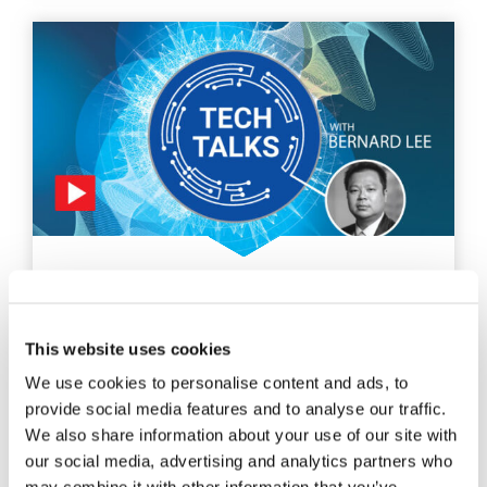
PALESTRAS TÉCNICAS
SUSTENTABILIDADE E IA
This website uses cookies
Explore como a IA pode levar a um futuro mais
We use cookies to personalise content and ads, to
inteligente e mais ecológico com o Dr. Bernard Lee.
provide social media features and to analyse our traffic.
We also share information about your use of our site with
EXPLORAR
our social media, advertising and analytics partners who