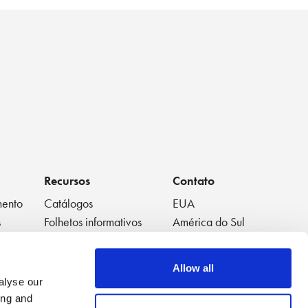
Recursos
Contato
mento
Catálogos
EUA
s
Folhetos informativos
América do Sul
Folhas de dados
Europa
Livros Brancos
Japão
Allow all
Vídeos em Destaque
China
alyse our
Notas de Aplicação
Tailândia
ing and