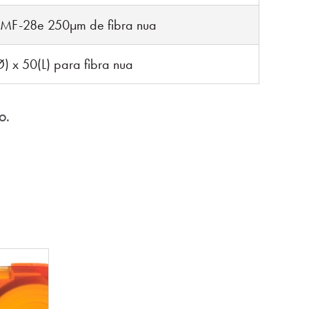
SMF-28e 250µm de fibra nua
) x 50(L) para fibra nua
o.