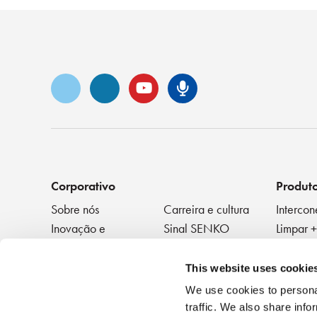
Vimeo
LinkedIn
YouTube
Podcast Sen
Corporativo
Produt
Sobre nós
Carreira e cultura
Intercon
Inovação e
Sinal SENKO
Limpar +
reconhecimento
Testar
Blog de tecnologia
Eventos
Disposit
NOTÍCIAS
This website uses cookie
We use cookies to personal
traffic. We also share info