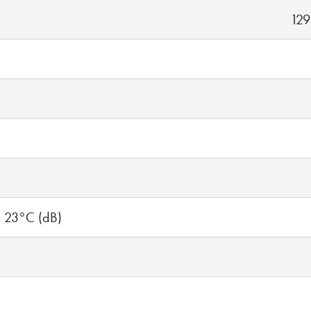
129
 23°C (dB)