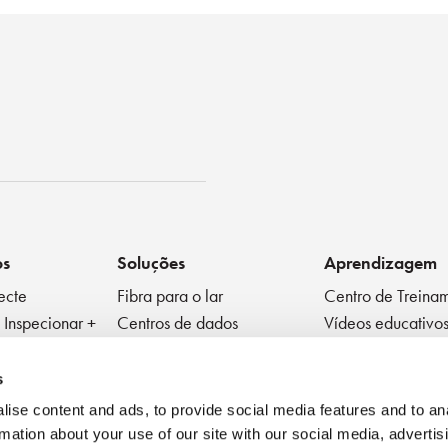
ko
os
Soluções
Aprendizagem
ecte
Fibra para o lar
Centro de Treina
 Inspecionar +
Centros de dados
Vídeos educativo
Fibra para a Antena
Ficha Técnica
ivos Passivos
Médico
Blog
s
Fator de forma muito
Melhores Práticas
ise content and ads, to provide social media features and to an
pequeno
Webinar
rmation about your use of our site with our social media, advertis