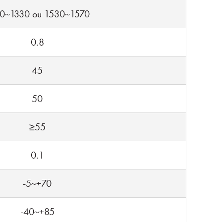
0~1330 ou 1530~1570
0.8
45
50
≥55
0.1
-5~+70
-40~+85