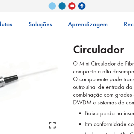
Vimeo
LinkedIn
Podcast Senko
YouTube
dutos
Soluções
Aprendizagem
Rec
Circulador
O Mini Circulador de Fi
compacto e alto desemp
O componente pode transm
outro sinal de entrada da
combinação com grades de
DWDM e sistemas de comu
Baixa perda na inse
Em conformidade co