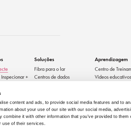
ko
os
Soluções
Aprendizagem
ecte
Fibra para o lar
Centro de Treina
 Inspecionar +
Centros de dados
Vídeos educativo
Fibra para a Antena
Ficha Técnica
ivos Passivos
Médico
Blog
s
Fator de forma muito
Melhores Práticas
ise content and ads, to provide social media features and to an
pequeno
Webinar
rmation about your use of our site with our social media, advertis
 combine it with other information that you’ve provided to them o
 use of their services.