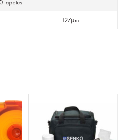
0 tapetes
127μm