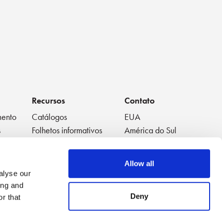
Recursos
Contato
mento
Catálogos
EUA
s
Folhetos informativos
América do Sul
Folhas de dados
Europa
Livros Brancos
Japão
Allow all
Vídeos em Destaque
China
alyse our
Notas de Aplicação
Tailândia
ing and
Listas de reprodução de
Austrália
Deny
r that
vídeo