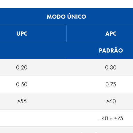
MODO ÚNICO
UPC
APC
PADRÃO
0.20
0.30
0.50
0.75
≥55
≥60
- 40 a +75