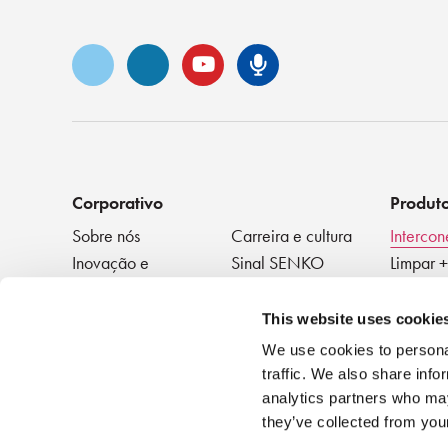
Vimeo
LinkedIn
YouTube
Podcast Sen
Corporativo
Produt
Sobre nós
Carreira e cultura
Intercon
Inovação e
Sinal SENKO
Limpar +
reconhecimento
Testar
Blog de tecnologia
Eventos
Disposit
NOTÍCIAS
This website uses cookie
We use cookies to personal
traffic. We also share info
analytics partners who may
they’ve collected from your