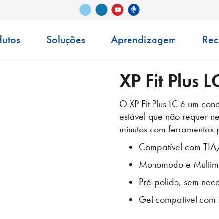
Vimeo
LinkedIn
Podcast Senko
YouTube
dutos
Soluções
Aprendizagem
Rec
XP Fit Plus L
O XP Fit Plus LC é um con
estável que não requer 
minutos com ferramentas 
Compatível com TIA
Monomodo e Multi
Pré-polido, sem nec
Gel compatível com í