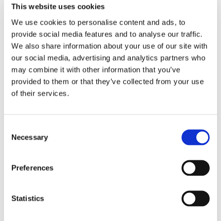
This website uses cookies
Design Premium robusto em peça única
We use cookies to personalise content and ads, to
provide social media features and to analyse our traffic.
We also share information about your use of our site with
our social media, advertising and analytics partners who
may combine it with other information that you’ve
provided to them or that they’ve collected from your use
of their services.
Especificações
Consent
Necessary
Selection
PARÂMETROS
ESPECIFICAÇÕES
Preferences
Perda típica de inserção
0.10
(dB)*
Statistics
Perda Máxima de Inserção
0.20