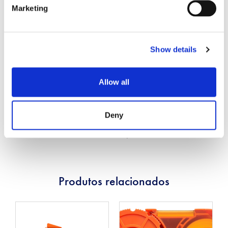
(dB)*
Marketing
Temperatura de operação
-40 a +75
(°C)
Show details
Resistência à umidade
95%
Allow all
Durabilidade
500 coberturas
Deny
* Baseado no jumper de grau mestre para o teste de
acasalamento aleatório de baixa perda
Produtos relacionados