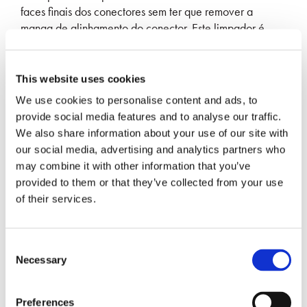
faces finais dos conectores sem ter que remover a
manga de alinhamento do conector. Este limpador é
ideal para aplicações militares e de mineração onde a
inflamabilidade é uma preocupação. Este limpador
limpará os conectores MIL PRF 28876 com os terminais
This website uses cookies
MIL DTL 29504/15 e /14. O limpador é eficaz para
We use cookies to personalise content and ads, to
limpar as faces finais dos conectores sem a necessidade
provide social media features and to analyse our traffic.
de solventes inflamáveis. Este limpador é compatível
We also share information about your use of our site with
com RoHS e REACH.
our social media, advertising and analytics partners who
400 de limpeza para polimento plano e angular
may combine it with other information that you’ve
provided to them or that they’ve collected from your use
Limpa SMPTE 304M, MIL 28876
of their services.
Limpa as faces finais dos pinos e soquetes
Consent
SOLICITE MAIS INFORMAÇÕES
Necessary
Selection
Preferences