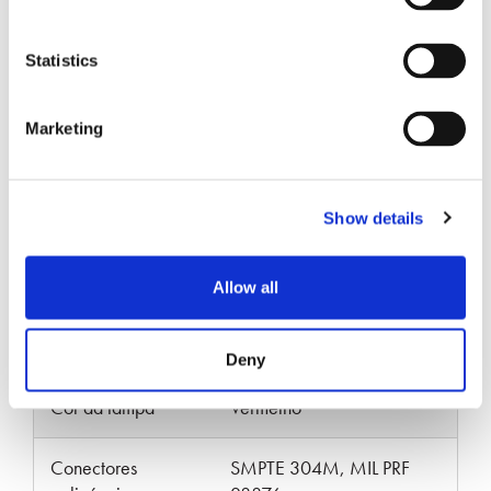
Statistics
Especificações
Marketing
PARÂMETROS
ESPECIFICAÇÕES
Show details
Senko Part Number
SCK-SS-M-200A
Allow all
Número de
400 Faces Finais
limpezas
Deny
Cor da tampa
Vermelho
Conectores
SMPTE 304M, MIL PRF