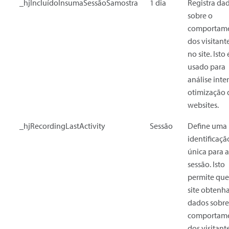
_hjIncluídoInsumaSessãoSamostra
1 dia
Registra da
sobre o
comportam
dos visitant
no site. Isto 
usado para
análise inte
otimização 
websites.
_hjRecordingLastActivity
Sessão
Define uma
identificaçã
única para a
sessão. Isto
permite que
site obtenh
dados sobre
comportam
dos visitant