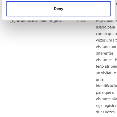
visitante us
Deny
site.
_hjAbsoluteSessionInProgress
1 dia
Este cookie 
usado para
contar quan
vezes um sit
visitado por
diferentes
visitantes - i
feito atribu
ao visitante
uma
identificaçã
para que o
visitante nã
seja registr
duas vezes.