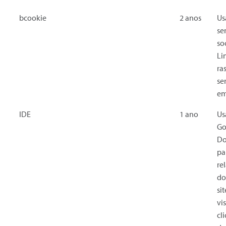
bcookie
2 anos
Us
se
soc
Li
ra
se
em
IDE
1 ano
Us
Go
Do
pa
re
do
si
vi
cl