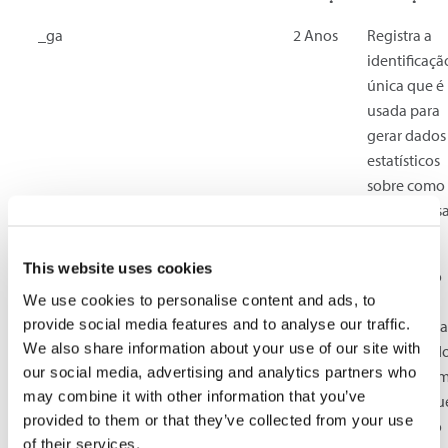
_ga
2 Anos
Registra a
identificaçã
única que é
usada para
gerar dados
estatísticos
sobre como
visitante us
site.
This website uses cookies
_ga_#
2 Anos
Usado pelo
We use cookies to personalise content and ads, to
Google
provide social media features and to analyse our traffic.
Analytics pa
We also share information about your use of our site with
coletar dad
our social media, advertising and analytics partners who
sobre o nú
may combine it with other information that you’ve
de vezes qu
provided to them or that they’ve collected from your use
um usuário
of their services.