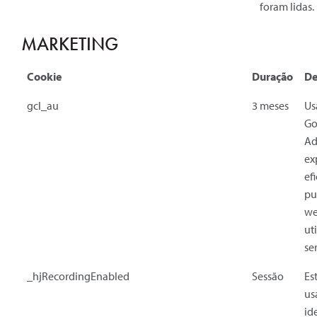
foram lidas.
MARKETING
Cookie
Duração
De
gcl_au
3 meses
Us
Go
Ad
ex
ef
pu
we
ut
se
_hjRecordingEnabled
Sessão
Es
us
id