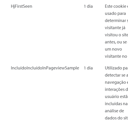
HjFirstSeen
1 dia
Este cookie 
usado para
determinar 
visitante já
visitou o sit
antes, ou se
um novo
visitante no 
IncluídoIncluídoInPageviewSample
1 dia
Utilizado pa
detectar se 
navegação 
interações 
usuário est
incluídas na
análise de
dados do sit