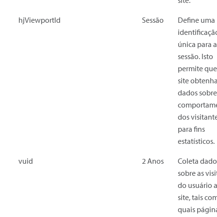
site.
hjViewportId
Sessão
Define uma
identificaçã
única para a
sessão. Isto
permite que
site obtenh
dados sobre
comportam
dos visitant
para fins
estatísticos.
vuid
2 Anos
Coleta dado
sobre as visi
do usuário 
site, tais co
quais págin