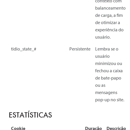
contexto com
balanceamento
de carga, a fim
de otimizar a
experiência do
usuário.
tidio_state_#
Persistente
Lembra se o
usuário
minimizou ou
fechou a caixa
de bate-papo
ou as
mensagens
pop-up no site.
ESTATÍSTICAS
Cookie
Duração
Descrição