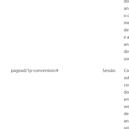
do
an
o 
me
de
e 
an
di
us
pagead/1p-conversion/#
Sessão
Co
so
co
do
em
we
de
an
re