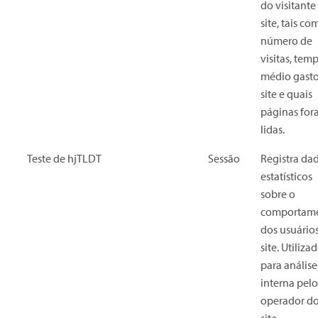
do visitante
site, tais co
número de
visitas, tem
médio gast
site e quais
páginas fo
lidas.
Teste de hjTLDT
Sessão
Registra da
estatísticos
sobre o
comportam
dos usuário
site. Utiliza
para análise
interna pelo
operador d