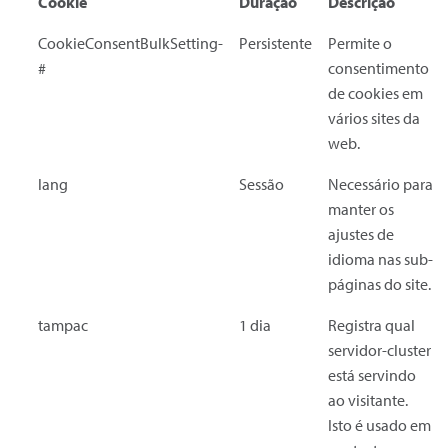
Cookie
Duração
Descrição
CookieConsentBulkSetting-
Persistente
Permite o
#
consentimento
de cookies em
vários sites da
web.
lang
Sessão
Necessário para
manter os
ajustes de
idioma nas sub-
páginas do site.
tampac
1 dia
Registra qual
servidor-cluster
está servindo
ao visitante.
Isto é usado em