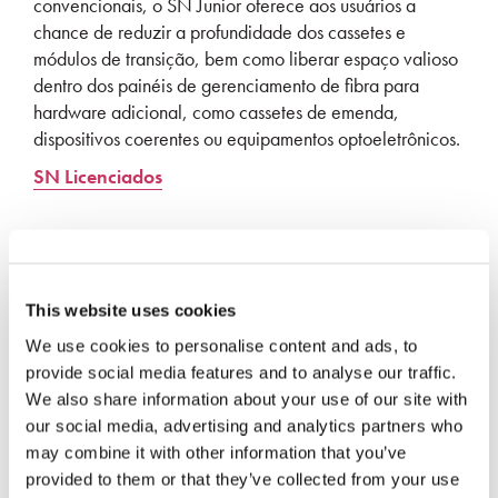
convencionais, o SN Junior oferece aos usuários a
chance de reduzir a profundidade dos cassetes e
módulos de transição, bem como liberar espaço valioso
dentro dos painéis de gerenciamento de fibra para
hardware adicional, como cassetes de emenda,
dispositivos coerentes ou equipamentos optoeletrônicos.
SN Licenciados
Mecanismo de travamento do trinco
Aceita 2 x 900 μm fibras tamponadas
This website uses cookies
Utiliza a comprovada tecnologia LC ferrule
We use cookies to personalise content and ads, to
Extra pequeno para instalações de espaço
provide social media features and to analyse our traffic.
limitado
We also share information about your use of our site with
our social media, advertising and analytics partners who
may combine it with other information that you’ve
provided to them or that they’ve collected from your use