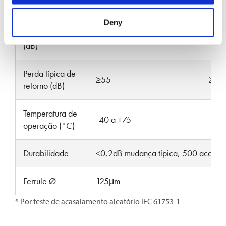
Perda Máxima
Deny
de Inserção
0.15
0.20
0.15
(dB)*
Perda típica de
≥55
≥65
retorno (dB)
Temperatura de
-40 a +75
operação (°C)
Durabilidade
<0,2dB mudança típica, 500 acasal
Ferrule Ø
125μm
* Por teste de acasalamento aleatório IEC 61753-1