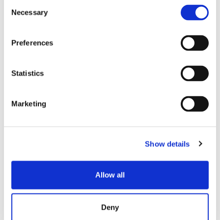
Consent
Necessary
Selection
Excede os requisitos da GR-326-CORE
Preferences
IEC TR 62627-08 conformidade de energia
Blocos de opção de obturador a laser -28dB
Statistics
@1310nm
Gancho de Tg alto para travamento seguro
Marketing
SC Adaptador de metal
Show details
Allow all
Deny