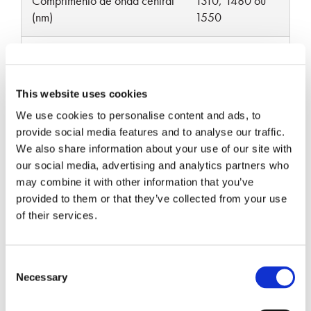
Comprimento de onda central
1310, 1480 ou
(nm)
1550
Faixa de comprimento de
±50
onda operacional (nm)
This website uses cookies
Perda Máxima de Inserção
We use cookies to personalise content and ads, to
0.5
(dB) a 23°C
provide social media features and to analyse our traffic.
We also share information about your use of our site with
Perda mínima de retorno (dB)
50
our social media, advertising and analytics partners who
may combine it with other information that you’ve
provided to them or that they’ve collected from your use
Taxa de Extinção Mínima
28
of their services.
(dB) a 23°C
Potência óptica máxima de
Consent
300
entrada CW (mW)
Necessary
Selection