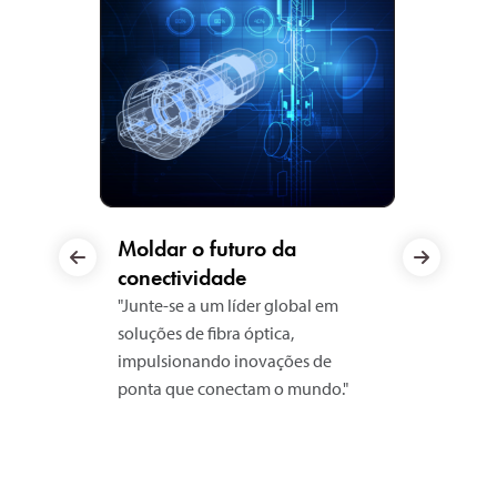
Moldar o futuro da
Desblo
conectividade
Seu cres
profissio
"Junte-se a um líder global em
Explore 
soluções de fibra óptica,
oportuni
impulsionando inovações de
avançar 
ponta que conectam o mundo."
carreira.