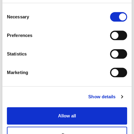
Consent
Necessary
Selection
Senior Project Coordinator
Preferences
No local, em tempo integral
Statistics
Camarillo, CA, USA
Marketing
This is an on-site position with 5 days a week
Show details
at the Camarillo, CA office. Division: Emerging
Technologies Group Want to Join Our Team!
Apply Here Today! As the industry’s leader in
Allow all
fi...