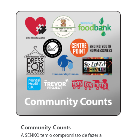
Community Counts
Imp
A SENKO tem o compromisso de fazer a
A S