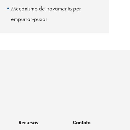
Mecanismo de travamento por
empurrar-puxar
Obturador para proteção dos olhos e
poeira
Em conformidade com IEC 61754-14 e
EN 186270
Recursos
Contato