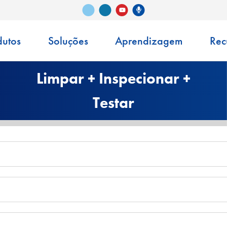
Vimeo
LinkedIn
Podcast Senko
YouTube
dutos
Soluções
Aprendizagem
Rec
Limpar + Inspecionar +
Testar