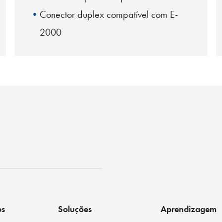
Conector duplex compatível com E-
2000
EN 186270 & IEC 61754-15 Em
conformidade com a
ko
os
Soluções
Aprendizagem