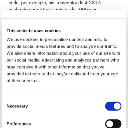
onde, por exemplo, um transceptor de 400G é
quebrado para 4 transceptores de 100G em
arquiteturas de folha de árvore. O Quad Gang-Clip
também é compatível com adaptadores SN não
fechados com a mesma pegada que os transceptores
This website uses cookies
QSFP-DD.
We use cookies to personalise content and ads, to
Permite que vários conectores SN sejam
provide social media features and to analyse our traffic.
remendados simultaneamente
We also share information about your use of our site with
our social media, advertising and analytics partners who
O design compacto evita interferências com o
may combine it with other information that you’ve
pull-tab do transceptor
provided to them or that they’ve collected from your use
Adequado para transceptores QSFP-DD e SFP-DD
of their services.
SOLICITE MAIS INFORMAÇÕES
Consent
Necessary
Selection
Preferences