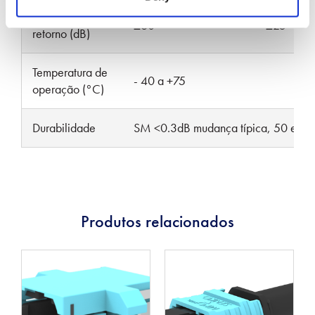
Perda típica de
≥60
≥25
retorno (dB)
Temperatura de
- 40 a +75
operação (°C)
Durabilidade
SM <0.3dB mudança típica, 50 estei
Produtos relacionados