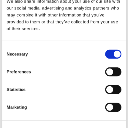
We also share information about your use of our site with
our social media, advertising and analytics partners who
may combine it with other information that you’ve
provided to them or that they’ve collected from your use
of their services.
Especificações
Consent
Necessary
Selection
PARÂMETROS
ESPECIFICAÇÕES
Preferences
Temperatura de
Statistics
- 40 a +85
operação (°C)
Marketing
100lbf ou 450N (Lado do
alimentador)
Força de tração
15lbf ou 66N (Fan-Out