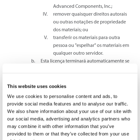
Advanced Components, Inc.;
remover quaisquer direitos autorais
ou outras notações de propriedade
dos materiais; ou
transferir os materiais para outra
pessoa ou "espelhar" os materiais em
qualquer outro servidor.
Esta licença terminará automaticamente se
você violar qualquer uma destas restrições
e poderá ser rescindida pela Senko
Advanced Components, Inc. a qualquer
This website uses cookies
momento. Ao terminar sua visualização
We use cookies to personalise content and ads, to
destes materiais ou ao término desta
provide social media features and to analyse our traffic.
licença, você deverá destruir qualquer
We also share information about your use of our site with
material baixado em sua posse, seja em
our social media, advertising and analytics partners who
formato eletrônico ou impresso.
may combine it with other information that you’ve
Isenção de responsabilidade
provided to them or that they’ve collected from your use
Os materiais no site da Senko Advanced