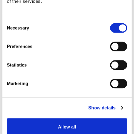
of their services.
Components, Inc. são fornecidos "como
estão". Senko Advanced Components, Inc.
não oferece garantias, expressas ou
Consent
Necessary
implícitas, e por meio deste renuncia e
Selection
nega todas as outras garantias, incluindo
sem limitação, garantias implícitas ou
Preferences
condições de comercialização, adequação
a um propósito particular, ou não violação
Statistics
de propriedade intelectual ou outra
violação de direitos. Além disso, a Senko
Advanced Components, Inc. não garante
Marketing
ou faz qualquer declaração sobre a
precisão, resultados prováveis ou
confiabilidade do uso dos materiais em seu
Show details
site na Internet ou de outra forma
relacionados a tais materiais ou em
quaisquer sites vinculados a este site.
Allow all
Limitações Em nenhuma hipótese a Senko