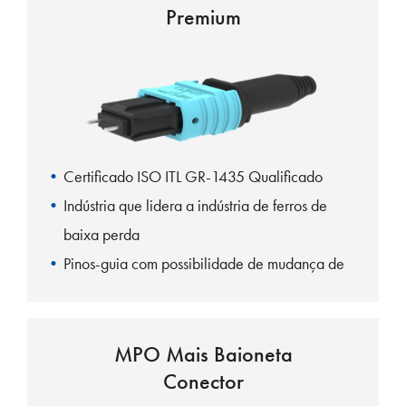
Premium
16/32 chave offset de fibra
Certificado ISO ITL GR-1435 Qualificado
Indústria que lidera a indústria de ferros de
baixa perda
Pinos-guia com possibilidade de mudança de
gênero
MPO Mais Baioneta
Conector