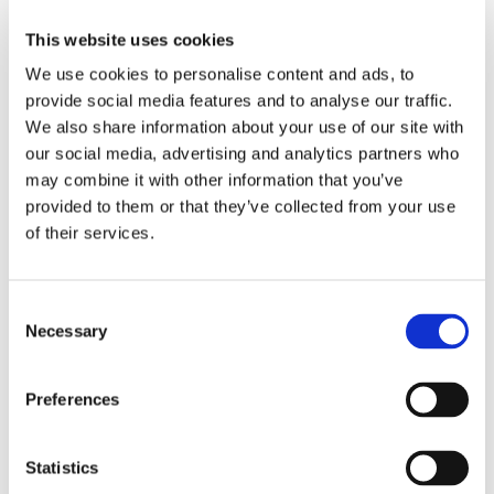
Telcordia, ANSI, TIA e IEC Compliant
This website uses cookies
We use cookies to personalise content and ads, to
provide social media features and to analyse our traffic.
Adaptador SN Pegada SC não
We also share information about your use of our site with
cortada
our social media, advertising and analytics partners who
may combine it with other information that you’ve
provided to them or that they’ve collected from your use
of their services.
Consent
Necessary
Selection
Tipos SC simplex & duplex
2 canais e 4 canais
Preferences
Telcordia, ANSI, TIA e IEC Compliant
Conectores Mates SN padrão, júnior e
Statistics
compacto