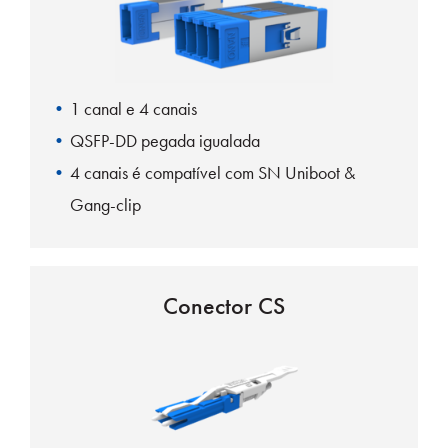
1 canal e 4 canais
QSFP-DD pegada igualada
4 canais é compatível com SN Uniboot &
Gang-clip
Conectores Mates SN padrão e júnior
Conector CS