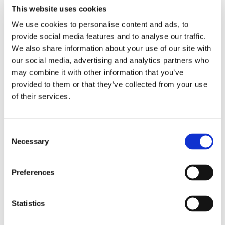
This website uses cookies
ideais da rede.
We use cookies to personalise content and ads, to
provide social media features and to analyse our traffic.
Sala de equipamentos (ER)
We also share information about your use of our site with
our social media, advertising and analytics partners who
A sala de equipamentos é um hub central em um data
may combine it with other information that you’ve
center, abrigando hardware essencial, como roteadores,
provided to them or that they’ve collected from your use
switches e servidores que gerenciam e processam dados.
of their services.
Essa sala serve como ponto de convergência para
cabeamento horizontal, conexões cruzadas e cabeamento
de backbone, permitindo a distribuição eficiente de dados.
Consent
Necessary
Selection
As principais considerações para uma sala de
equipamentos incluem controle climático, como
corredores quentes e frios, sistema de controle de acesso
Preferences
ao rack e layout eficiente do rack para futuras expansões e
acesso ao rack. Além disso, as salas de equipamentos
Statistics
geralmente são equipadas com sistemas UPS, geradores
de backup e caminhos de rede redundantes para garantir