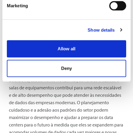
que os dispositivos permaneçam operacionais durante as
Marketing
interrupções de energia
Conclusão
Show details
A configuração do cabeamento de fibra óptica do data
center, desde as salas de reunião até as salas de
Allow all
equipamentos, desempenha um papel fundamental na
manutenção da conectividade, da velocidade e da
confiabilidade. Uma infraestrutura de cabeamento
Deny
otimizada com MMRs bem planejados, cabeamento de
backbone, cabeamento horizontal, conexões cruzadas e
salas de equipamentos contribui para uma rede escalável
e de alto desempenho que pode atender às necessidades
de dados das empresas modernas. O planejamento
cuidadoso e a adesão aos padrões do setor podem
maximizar o desempenho e ajudar a preparar os data
centers para o futuro à medida que eles se expandem para
acomodar volumes de dados cada vez maiores e novas