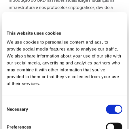
introdução do QKD nas redes atuais exige mudanças na
infraestrutura e nos protocolos criptográficos, devido à
necessidade de links ponto a ponto e canais quânticos de
perda ultrabaixa.
This website uses cookies
We use cookies to personalise content and ads, to
provide social media features and to analyse our traffic.
We also share information about your use of our site with
our social media, advertising and analytics partners who
may combine it with other information that you’ve
provided to them or that they’ve collected from your use
of their services.
Os componentes fundamentais de um sistema de
comunicação de Distribuição de Chave Quântica (QKD)
incluem o transmissor e o receptor (módulos QKD) e um
Consent
link QKD que os conecta, que consiste em um Canal
Necessary
Selection
Clássico e um Canal Quântico. O Canal Clássico facilita a
troca de dados entre os módulos QKD, enquanto o Canal
Preferences