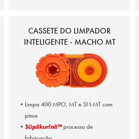
Pinos-guia com possibilidade de
mudança de gênero
CASSETE DO LIMPADOR
INTELIGENTE - MACHO MT
Limpa 400 MPO, MT e SN-MT com
pinos
Sūpākurīnā™
processo de
fabricação