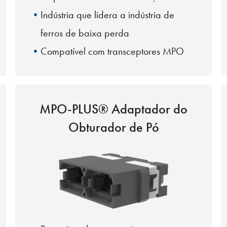
Indústria que lidera a indústria de
ferros de baixa perda
Compatível com transceptores MPO
duplos
Bota de empurrar-puxar
Virola de flutuação livre
MPO-PLUS® Adaptador do
12/24 chave do centro de fibra
Obturador de Pó
16/32 chave offset de fibra