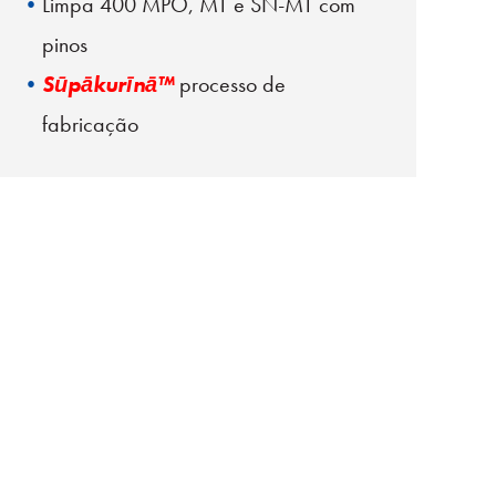
Limpa 400 MPO, MT e SN-MT com
pinos
Sūpākurīnā™
processo de
fabricação
Fita de limpeza de avanço manual