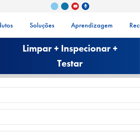
Vimeo
LinkedIn
Podcast Senko
YouTube
dutos
Soluções
Aprendizagem
Rec
Limpar + Inspecionar +
Testar