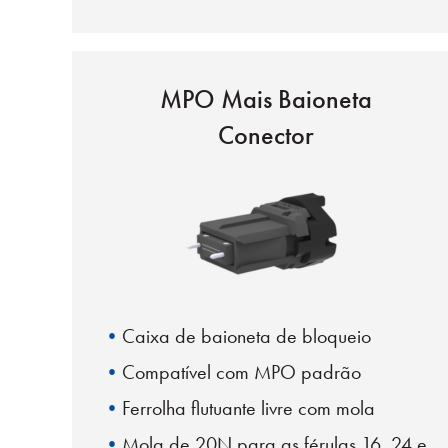
duplos
Bota de empurrar-puxar
Virola de flutuação livre
MPO Mais Baioneta
12/24 chave do centro de fibra
Conector
16/32 chave offset de fibra
Caixa de baioneta de bloqueio
Compatível com MPO padrão
Ferrolha flutuante livre com mola
Mola de 20N para as férulas 16, 24 e