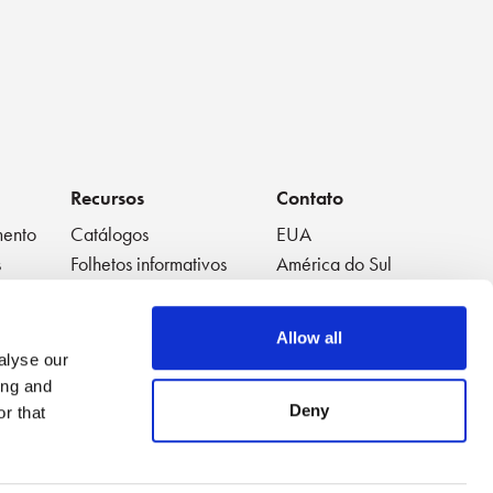
Recursos
Contato
mento
Catálogos
EUA
s
Folhetos informativos
América do Sul
Folhas de dados
Europa
Livros Brancos
Japão
Allow all
Vídeos em Destaque
China
alyse our
Notas de Aplicação
Tailândia
ing and
Listas de reprodução de
Austrália
Deny
r that
vídeo