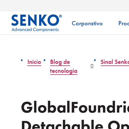
Corporativo
Pro
Início
Blog de
Sinal Senk
Menu suspens
tecnologia
GlobalFoundri
Detachable Opt