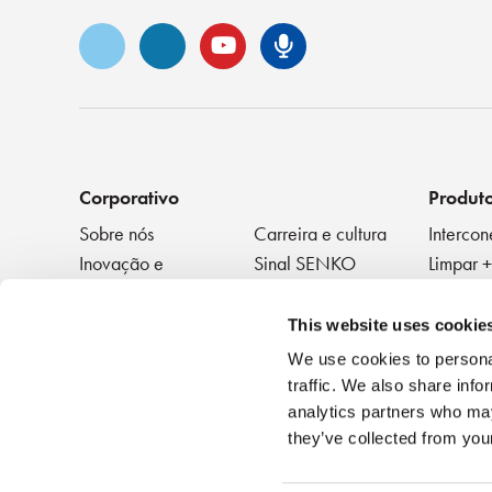
Vimeo
LinkedIn
YouTube
Podcast Sen
Corporativo
Produt
Sobre nós
Carreira e cultura
Intercon
Inovação e
Sinal SENKO
Limpar +
reconhecimento
Testar
Blog de tecnologia
Eventos
Disposit
NOTÍCIAS
This website uses cookie
We use cookies to personal
traffic. We also share info
analytics partners who may
they’ve collected from your