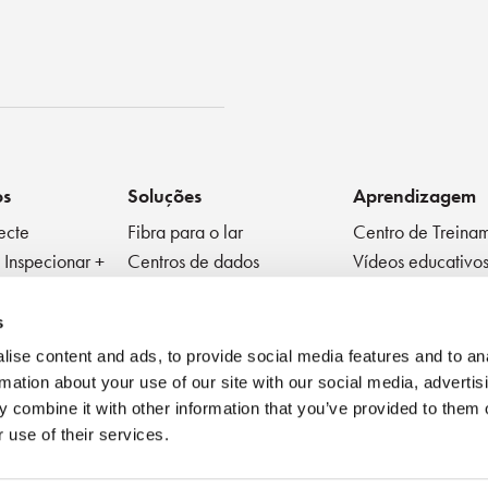
ko
os
Soluções
Aprendizagem
ecte
Fibra para o lar
Centro de Treina
 Inspecionar +
Centros de dados
Vídeos educativo
Fibra para a Antena
Ficha Técnica
ivos Passivos
Médico
Blog
s
Fator de forma muito
Melhores Práticas
ise content and ads, to provide social media features and to an
pequeno
Webinar
rmation about your use of our site with our social media, advertis
 combine it with other information that you’ve provided to them o
 use of their services.